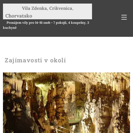
,
Vila Zdenka, Cri
kvenica
Chorvatsko
Identifikator objektu:
Pronájem vily pro 14-16 osob - 7 pokojů, 4 koupelny, 3
kuchyně
aa64dc9a-f4e6-4aa5-888e-763c0af5b17e
Zajímavosti v okolí