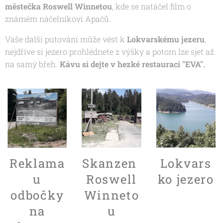
městečka Roswell Winnetou
, kde se natáčel film o
známém náčelníkovi Apačů.
Vaše další putování může vést k
Lokvarskému jezeru
,
nejdříve si jezero prohlédnete z výšky a potom lze sjet až
na samý břeh.
Kávu si dejte v hezké restauraci "EVA".
Reklama
Skanzen
Lokvars
u
Roswell
ko jezero
odbočky
Winneto
na
u