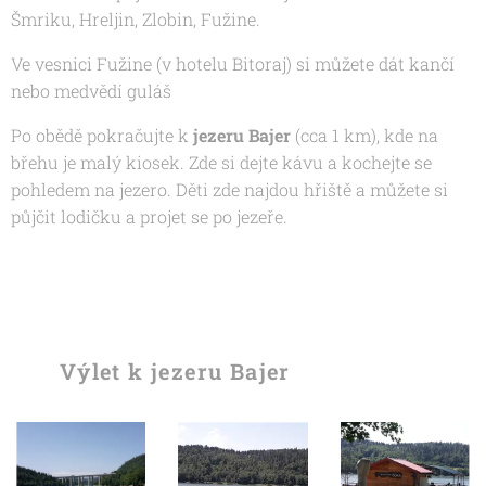
Šmriku, Hreljin, Zlobin, Fužine.
Ve vesnici Fužine (v hotelu Bitoraj) si můžete dát kančí
nebo medvědí guláš
Po obědě pokračujte k
jezeru Bajer
(cca 1 km), kde na
břehu je malý kiosek. Zde si dejte kávu a kochejte se
pohledem na jezero. Děti zde najdou hřiště a můžete si
půjčit lodičku a projet se po jezeře.
Výlet k jezeru Bajer