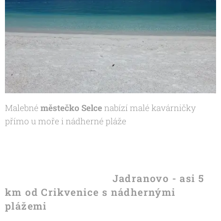
Malebné
městečko Selce
nabízí malé kavárničky
přímo u moře i nádherné pláže
Jadranovo - asi 5
km od Crikvenice s nádhernými
plážemi