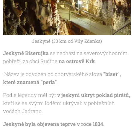
Jeskyně (33 km od Vily Zdenka)
Jeskyně Biserujka
se nachází na severovýchodním
pobřeží, za obcí Rudine
na ostrově Krk
.
Název je odvozen od chorvatského slova
"biser",
které znamená "perla"
.
Podle legendy měl být
v jeskyni
ukryt poklad pirátů,
kteří se se svými loděmi ukrývali v pobřežních
vodách Jadranu.
Jeskyně byla objevena teprve v roce 1834.