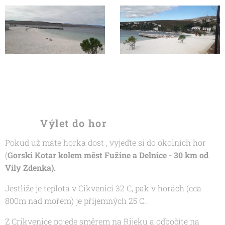
Výlet do hor
Pokud už máte horka dost , vyjeďte si do okolních hor
(
Gorski Kotar kolem měst Fužine a Delnice - 30 km od
Vily Zdenka).
Jestliže je teplota v Cikvenici 32 C, pak v horách (cca
800m nad mořem) je příjemných 25 C..
Z Crikvenice pojede směrem na Rijeku a odbočíte na