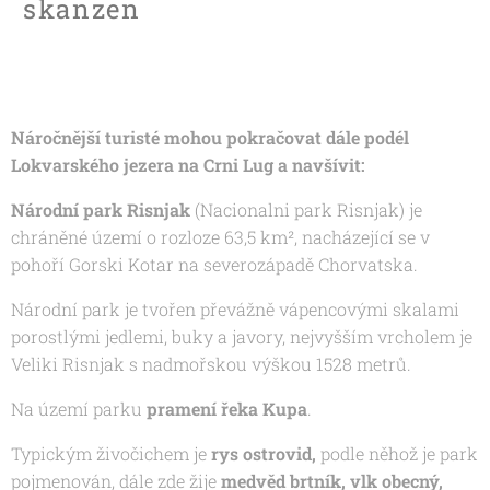
skanzen
Náročnější turisté mohou pokračovat dále podél
Lokvarského jezera na Crni Lug a navšívit:
Národní park Risnjak
(
Nacionalni park Risnjak
) je
chráněné území o rozloze 63,5 km², nacházející se v
pohoří Gorski Kotar na severozápadě Chorvatska.
Národní park je tvořen převážně vápencovými skalami
porostlými jedlemi, buky a javory, nejvyšším vrcholem je
Veliki Risnjak s nadmořskou výškou 1528 metrů.
Na území parku
pramení řeka Kupa
.
Typickým živočichem je
rys ostrovid,
podle něhož je park
pojmenován, dále zde žije
medvěd brtník, vlk obecný,