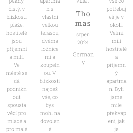
pěkný,
apartma
Villa .“
vše co
čistý, v
n s
potřebuj
Tho
blízkosti
vlastní
eš je v
mas
pláže,
velkou
okolí.
hostitelé
terasou,
Velmi
srpen
jsou
dvěma
milí
2024
příjemní
ložnice
hostitelé
German
a milí.
mi a
a
y
Ve
koupeln
příjemn
městě se
ou. V
ý
dá
blízkosti
apartma
podnikn
najdeš
n. Byli
out
vše, co
jsme
spousta
bys
mile
věcí pro
mohl na
překvap
mladé a
dovolen
eni, jak
pro malé
é
je