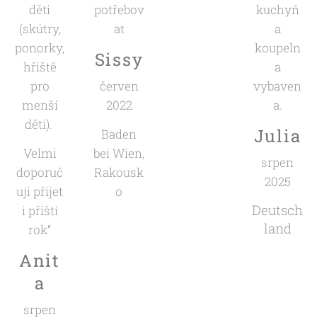
děti
potřebov
kuchyň
(skútry,
at
a
ponorky,
koupeln
Sissy
hřiště
a
pro
červen
vybaven
menší
2022
a.
děti).
Julia
Baden
Velmi
bei Wien,
srpen
doporuč
Rakousk
2025
uji přijet
o
Deutsch
i příští
land
rok“
Anit
a
srpen