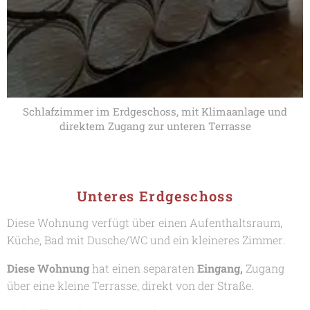
Schlafzimmer im Erdgeschoss, mit Klimaanlage und
direktem Zugang zur unteren Terrasse
Unteres Erdgeschoss
Diese Wohnung verfügt über einen Aufenthaltsraum,
Küche, Bad mit Dusche/WC und ein kleineres Zimmer.
Diese Wohnung
hat einen separaten
Eingang,
Zugang
über eine kleine Terrasse, direkt von der Straße.