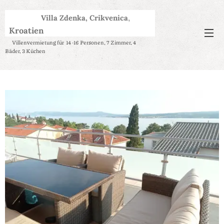
,
Villa Zdenka, Crikvenica
Kroatien
Objektidentifikator:
Villenvermietung für 14 -16 Personen, 7 Zimmer, 4
Bäder, 3 Küchen
aa64dc9a-f4e6-4aa5-888e-763c0af5b17e